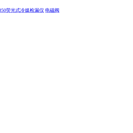
350荧光式冷媒检漏仪
电磁阀