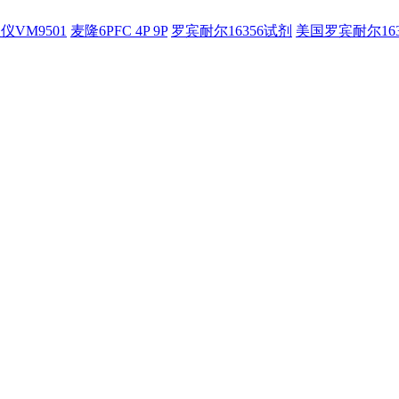
仪VM9501
麦隆6PFC 4P 9P
罗宾耐尔16356试剂
美国罗宾耐尔16