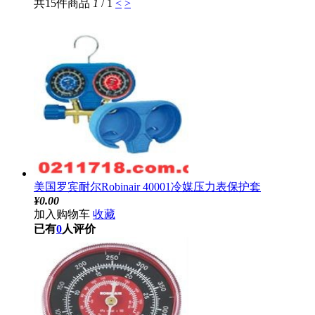
共15件商品
1
/ 1
<
>
美国罗宾耐尔Robinair 40001冷媒压力表保护套
¥
0.00
加入购物车
收藏
已有
0
人评价