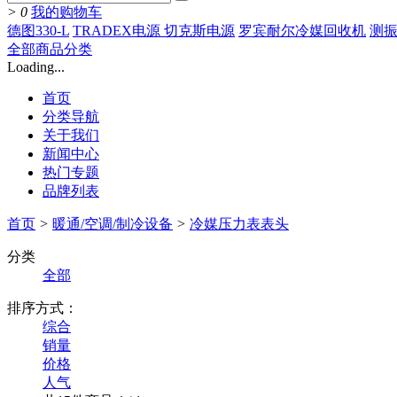
>
0
我的购物车
德图330-L
TRADEX电源 切克斯电源
罗宾耐尔冷媒回收机
测振
全部商品分类
Loading...
首页
分类导航
关于我们
新闻中心
热门专题
品牌列表
首页
>
暖通/空调/制冷设备
>
冷媒压力表表头
分类
全部
排序方式：
综合
销量
价格
人气