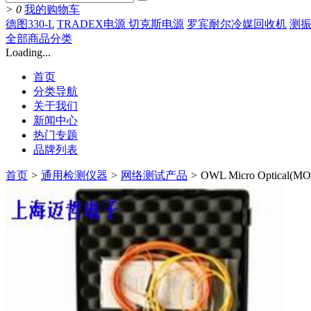
>
0
我的购物车
德图330-L
TRADEX电源 切克斯电源
罗宾耐尔冷媒回收机
测振
全部商品分类
Loading...
首页
分类导航
关于我们
新闻中心
热门专题
品牌列表
首页
>
通用检测仪器
>
网络测试产品
>
OWL Micro Optic