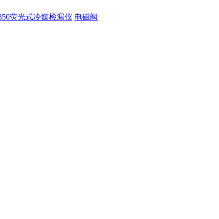
350荧光式冷媒检漏仪
电磁阀