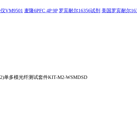
仪VM9501
麦隆6PFC 4P 9P
罗宾耐尔16356试剂
美国罗宾耐尔16
al(MO2)单多模光纤测试套件KIT-M2-WSMDSD