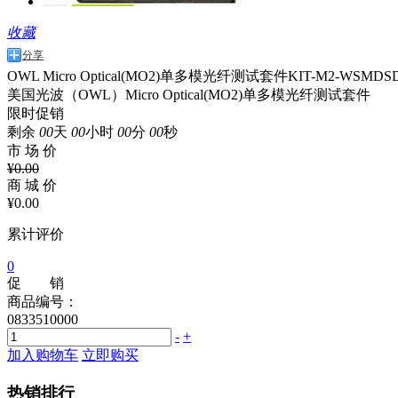
收藏
分享
OWL Micro Optical(MO2)单多模光纤测试套件KIT-M2-WSMDS
美国光波（OWL）Micro Optical(MO2)单多模光纤测试套件
限时促销
剩余
00
天
00
小时
00
分
00
秒
市 场 价
¥
0.00
商 城 价
¥
0.00
累计评价
0
促 销
商品编号：
0833510000
-
+
加入购物车
立即购买
热销排行