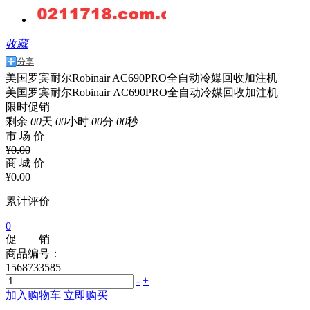
收藏
分享
美国罗宾耐尔Robinair AC690PRO全自动冷媒回收加注机
美国罗宾耐尔Robinair AC690PRO全自动冷媒回收加注机
限时促销
剩余
00
天
00
小时
00
分
00
秒
市 场 价
¥
0.00
商 城 价
¥
0.00
累计评价
0
促 销
商品编号：
1568733585
-
+
加入购物车
立即购买