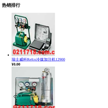
热销排行
瑞士威科Refco冷媒加注机12900
¥0.00