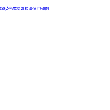
350荧光式冷媒检漏仪
电磁阀