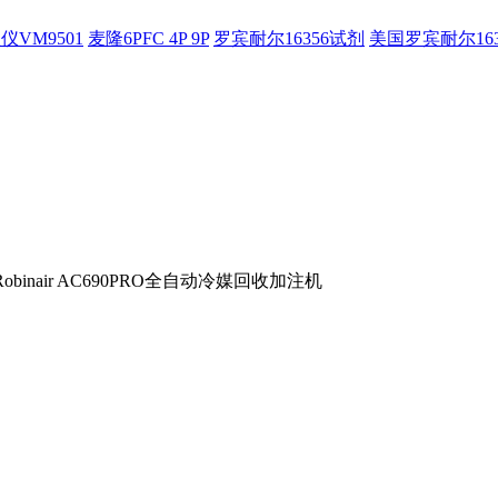
仪VM9501
麦隆6PFC 4P 9P
罗宾耐尔16356试剂
美国罗宾耐尔16
binair AC690PRO全自动冷媒回收加注机