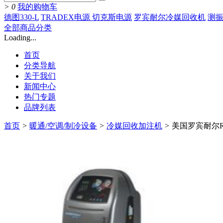
>
0
我的购物车
德图330-L
TRADEX电源 切克斯电源
罗宾耐尔冷媒回收机
测振
全部商品分类
Loading...
首页
分类导航
关于我们
新闻中心
热门专题
品牌列表
首页
>
暖通/空调/制冷设备
>
冷媒回收加注机
>
美国罗宾耐尔Ro