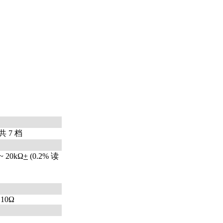
 共 7 档
~ 20kΩ
+
(0.2% 读
 10Ω