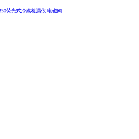
350荧光式冷媒检漏仪
电磁阀