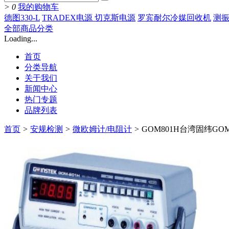
>
0
我的购物车
德图330-L
TRADEX电源 切克斯电源
罗宾耐尔冷媒回收机
测振
全部商品分类
Loading...
首页
分类导航
关于我们
新闻中心
热门专题
品牌列表
首页
>
安规检测
>
微欧姆计/电阻计
>
GOM801H台湾固纬GOM