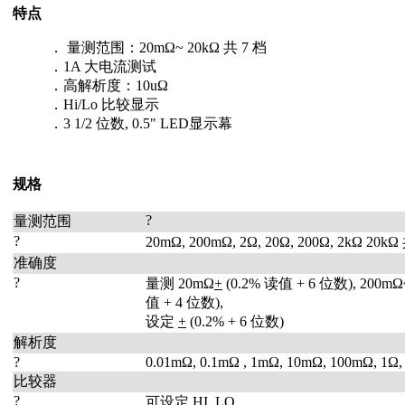
特点
． 量测范围：20mΩ~ 20kΩ 共 7 档
．1A 大电流测试
．高解析度：10uΩ
．Hi/Lo 比较显示
．3 1/2 位数, 0.5" LED显示幕
规格
?
量测范围
?
20mΩ, 200mΩ, 2Ω, 20Ω, 200Ω, 2kΩ 20kΩ
准确度
?
量测 20mΩ
+
(0.2% 读值 + 6 位数), 200mΩ
值 + 4 位数),
设定
+
(0.2% + 6 位数)
解析度
?
0.01mΩ, 0.1mΩ , 1mΩ, 10mΩ, 100mΩ, 1Ω,
比较器
?
可设定 HI, LO