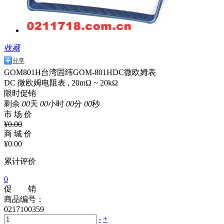
收藏
分享
GOM801H台湾固纬GOM-801HDC微欧姆表
DC 微欧姆电阻表 , 20mΩ ~ 20kΩ
限时促销
剩余
00
天
00
小时
00
分
00
秒
市 场 价
¥
0.00
商 城 价
¥
0.00
累计评价
0
促 销
商品编号：
0217100359
-
+