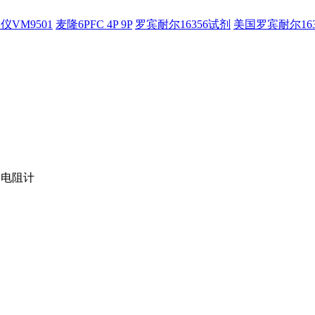
仪VM9501
麦隆6PFC 4P 9P
罗宾耐尔16356试剂
美国罗宾耐尔16
-C电阻计