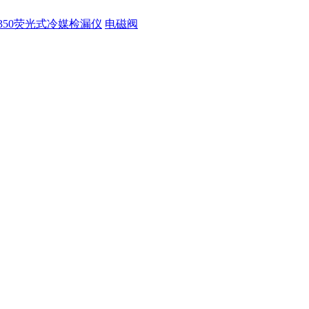
350荧光式冷媒检漏仪
电磁阀