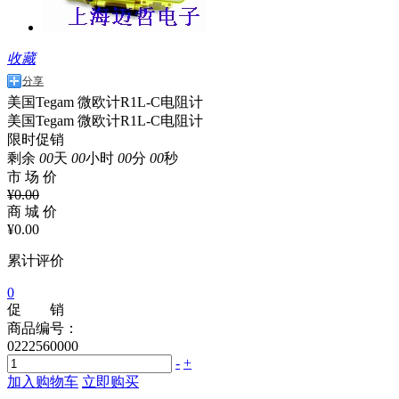
收藏
分享
美国Tegam 微欧计R1L-C电阻计
美国Tegam 微欧计R1L-C电阻计
限时促销
剩余
00
天
00
小时
00
分
00
秒
市 场 价
¥
0.00
商 城 价
¥
0.00
累计评价
0
促 销
商品编号：
0222560000
-
+
加入购物车
立即购买