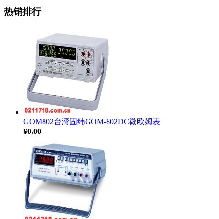
热销排行
GOM802台湾固纬GOM-802DC微欧姆表
¥0.00