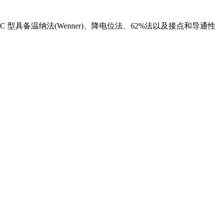
 型具备温纳法(Wenner)、降电位法、62%法以及接点和导通性