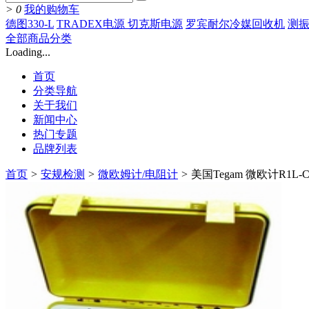
>
0
我的购物车
德图330-L
TRADEX电源 切克斯电源
罗宾耐尔冷媒回收机
测振
全部商品分类
Loading...
首页
分类导航
关于我们
新闻中心
热门专题
品牌列表
首页
>
安规检测
>
微欧姆计/电阻计
>
美国Tegam 微欧计R1L