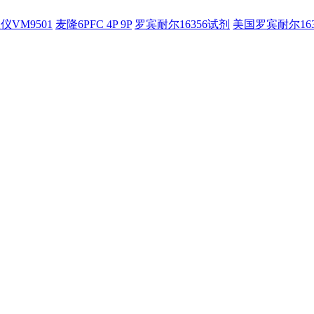
仪VM9501
麦隆6PFC 4P 9P
罗宾耐尔16356试剂
美国罗宾耐尔16