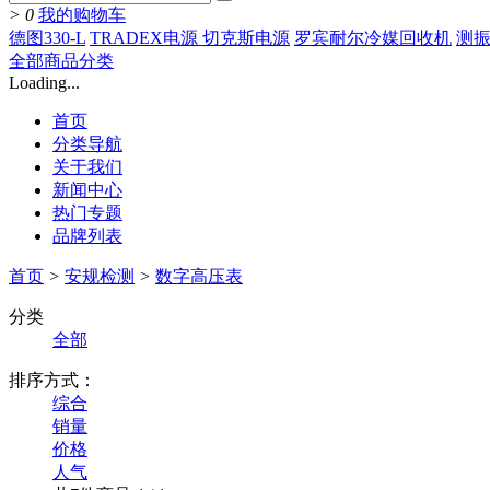
>
0
我的购物车
德图330-L
TRADEX电源 切克斯电源
罗宾耐尔冷媒回收机
测振
全部商品分类
Loading...
首页
分类导航
关于我们
新闻中心
热门专题
品牌列表
首页
>
安规检测
>
数字高压表
分类
全部
排序方式：
综合
销量
价格
人气