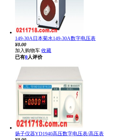
149-30A日本菊水149-30A数字电压表
¥
0.00
加入购物车
收藏
已有
0
人评价
扬子仪器YD1940高压数字电压表/高压表
¥
0.00