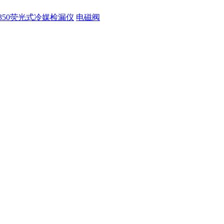
350荧光式冷媒检漏仪
电磁阀