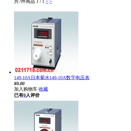
共7件商品
1
/ 1
<
>
149-10A日本菊水149-10A数字电压表
¥
0.00
加入购物车
收藏
已有
0
人评价