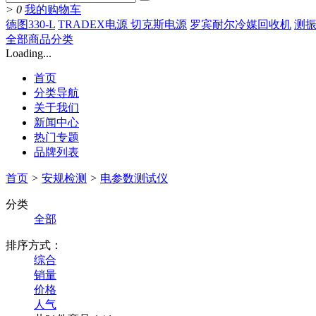
>
0
我的购物车
德图330-L
TRADEX电源 切克斯电源
罗宾耐尔冷媒回收机
测振
全部商品分类
Loading...
首页
分类导航
关于我们
新闻中心
热门专题
品牌列表
首页
>
安规检测
>
电参数测试仪
分类
全部
排序方式：
综合
销量
价格
人气