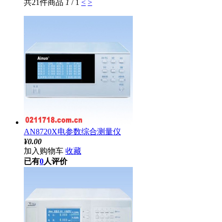
共21件商品
1
/ 1
<
>
AN8720X电参数综合测量仪
¥
0.00
加入购物车
收藏
已有
0
人评价