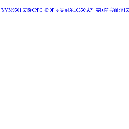
仪VM9501
麦隆6PFC 4P 9P
罗宾耐尔16356试剂
美国罗宾耐尔16