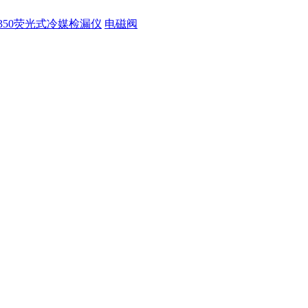
350荧光式冷媒检漏仪
电磁阀