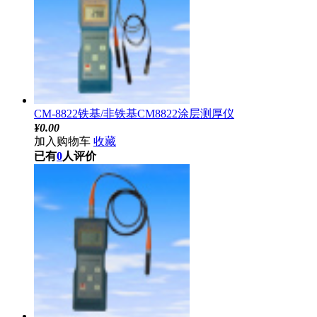
CM-8822铁基/非铁基CM8822涂层测厚仪
¥
0.00
加入购物车
收藏
已有
0
人评价