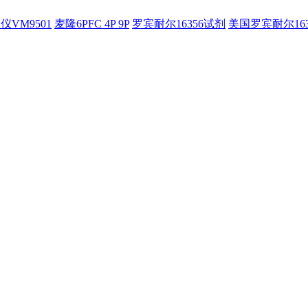
仪VM9501
麦隆6PFC 4P 9P
罗宾耐尔16356试剂
美国罗宾耐尔16