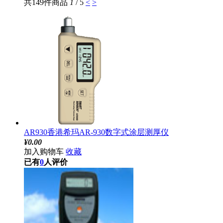
共149件商品
1
/ 5
<
>
AR930香港希玛AR-930数字式涂层测厚仪
¥
0.00
加入购物车
收藏
已有
0
人评价