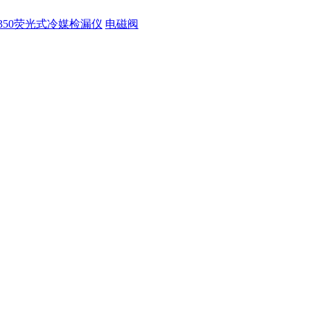
350荧光式冷媒检漏仪
电磁阀