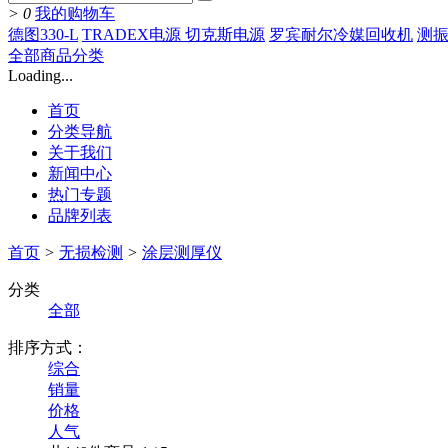
>
0
我的购物车
德图330-L
TRADEX电源 切克斯电源
罗宾耐尔冷媒回收机
测振
全部商品分类
Loading...
首页
分类导航
关于我们
新闻中心
热门专题
品牌列表
首页
>
无损检测
>
涂层测厚仪
分类
全部
排序方式：
综合
销量
价格
人气