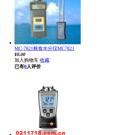
MC-7821粮食水分仪MC7821
¥
0.00
加入购物车
收藏
已有
0
人评价