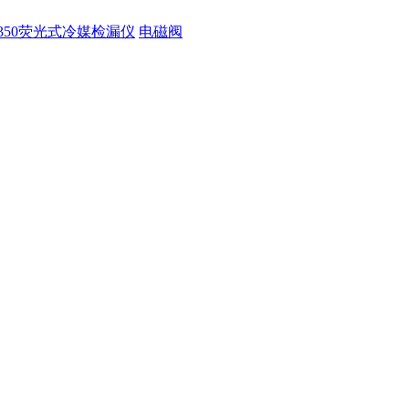
350荧光式冷媒检漏仪
电磁阀