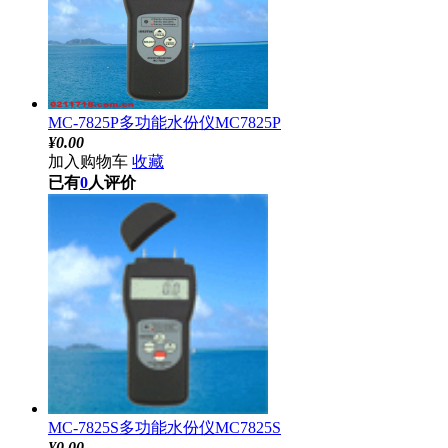
MC-7825P多功能水份仪MC7825P
¥
0.00
加入购物车
收藏
已有
0
人评价
MC-7825S多功能水份仪MC7825S
¥
0.00