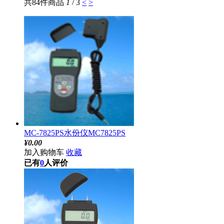
共84件商品
1
/ 3
<
>
MC-7825PS水份仪MC7825PS
¥
0.00
加入购物车
收藏
已有
0
人评价