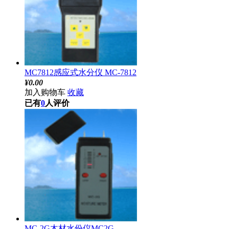
MC7812感应式水分仪 MC-7812
¥
0.00
加入购物车
收藏
已有
0
人评价
MC-2G木材水份仪MC2G