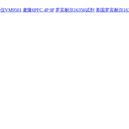
仪VM9501
麦隆6PFC 4P 9P
罗宾耐尔16356试剂
美国罗宾耐尔16