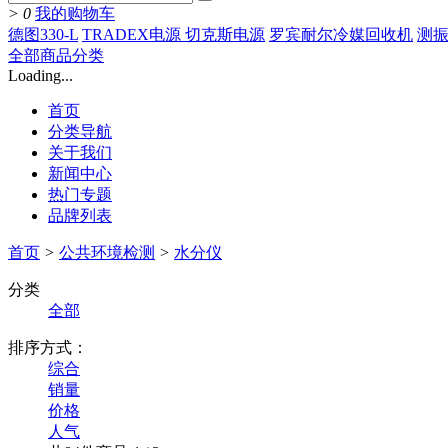
>
0
我的购物车
德图330-L
TRADEX电源 切克斯电源
罗宾耐尔冷媒回收机
测振
全部商品分类
Loading...
首页
分类导航
关于我们
新闻中心
热门专题
品牌列表
首页
>
公共环境检测
>
水分仪
分类
全部
排序方式：
综合
销量
价格
人气