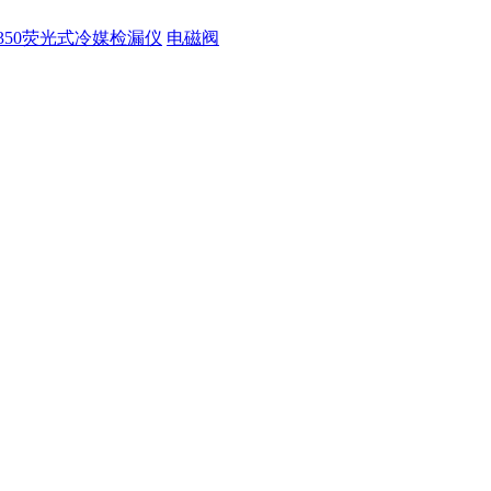
350荧光式冷媒检漏仪
电磁阀