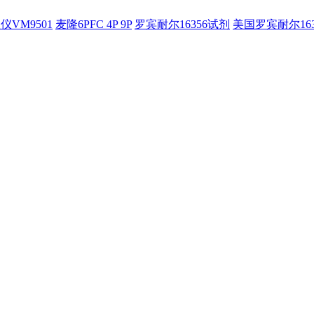
仪VM9501
麦隆6PFC 4P 9P
罗宾耐尔16356试剂
美国罗宾耐尔16