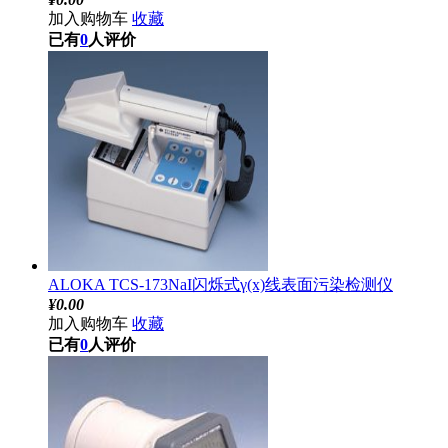
加入购物车
收藏
已有
0
人评价
ALOKA TCS-173NaI闪烁式γ(x)线表面污染检测仪
¥
0.00
加入购物车
收藏
已有
0
人评价