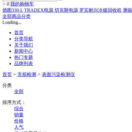
>
0
我的购物车
德图330-L
TRADEX电源 切克斯电源
罗宾耐尔冷媒回收机
测振
全部商品分类
Loading...
首页
分类导航
关于我们
新闻中心
热门专题
品牌列表
首页
>
无损检测
>
表面污染检测仪
分类
全部
排序方式：
综合
销量
价格
人气