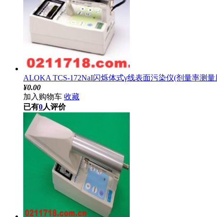
ALOKA TCS-172NaI闪烁体式γ线表面污染仪(剂量率测量
¥
0.00
加入购物车
收藏
已有
0
人评价