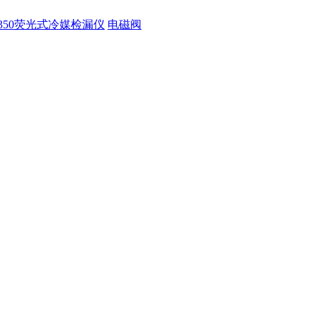
350荧光式冷媒检漏仪
电磁阀