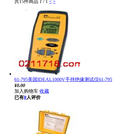
共15件商品
1
/ 1
<
>
61-795美国IDEAL1000V手持绝缘测试仪61-795
¥
0.00
加入购物车
收藏
已有
0
人评价