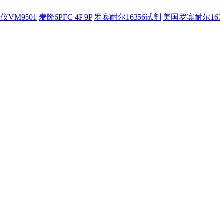
仪VM9501
麦隆6PFC 4P 9P
罗宾耐尔16356试剂
美国罗宾耐尔16