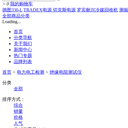
>
0
我的购物车
德图330-L
TRADEX电源 切克斯电源
罗宾耐尔冷媒回收机
测振
全部商品分类
Loading...
首页
分类导航
关于我们
新闻中心
热门专题
品牌列表
首页
>
电力电工检测
>
绝缘电阻测试仪
分类
全部
排序方式：
综合
销量
价格
人气