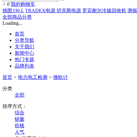
>
0
我的购物车
德图330-L
TRADEX电源 切克斯电源
罗宾耐尔冷媒回收机
测振
全部商品分类
Loading...
首页
分类导航
关于我们
新闻中心
热门专题
品牌列表
首页
>
电力电工检测
>
微欧计
分类
全部
排序方式：
综合
销量
价格
人气