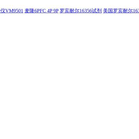
仪VM9501
麦隆6PFC 4P 9P
罗宾耐尔16356试剂
美国罗宾耐尔16