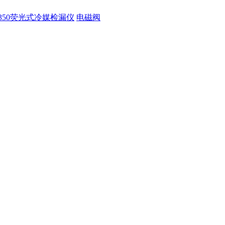
350荧光式冷媒检漏仪
电磁阀