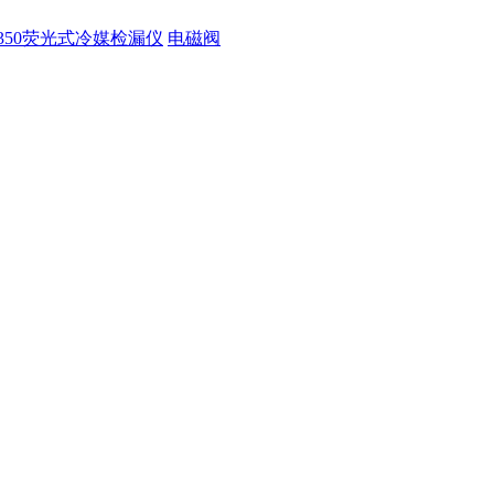
350荧光式冷媒检漏仪
电磁阀