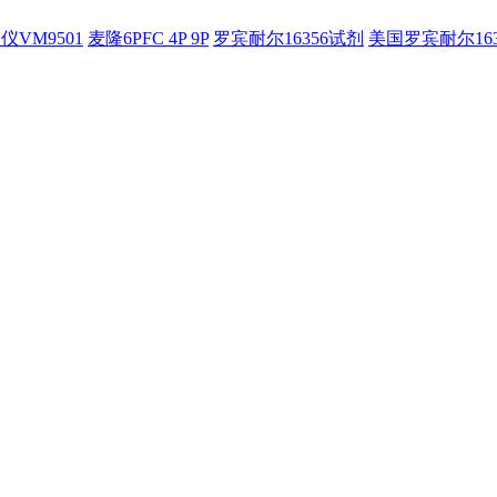
仪VM9501
麦隆6PFC 4P 9P
罗宾耐尔16356试剂
美国罗宾耐尔16