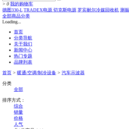
>
0
我的购物车
德图330-L
TRADEX电源 切克斯电源
罗宾耐尔冷媒回收机
测振
全部商品分类
Loading...
首页
分类导航
关于我们
新闻中心
热门专题
品牌列表
首页
>
暖通/空调/制冷设备
>
汽车示波器
分类
全部
排序方式：
综合
销量
价格
人气