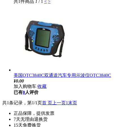
共1件商品
1
/ 1
<
>
美国OTC3840C双通道汽车专用示波仪OTC3840C
¥
0.00
加入购物车
收藏
已有
0
人评价
共1条记录，第1/1页
首 页
上一页
1
末页
正品保障，提供发票
7天无理由退换货
15天免费换货