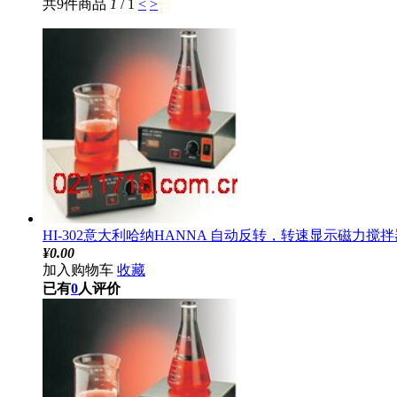
共9件商品
1
/ 1
<
>
HI-302意大利哈纳HANNA 自动反转，转速显示磁力搅拌器
¥
0.00
加入购物车
收藏
已有
0
人评价