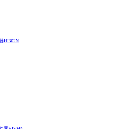
HI302N
器HI304N