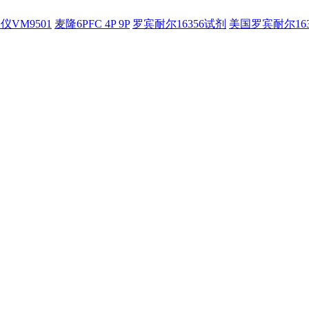
仪VM9501
麦隆6PFC 4P 9P
罗宾耐尔16356试剂
美国罗宾耐尔16