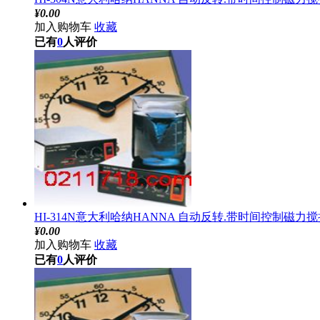
¥
0.00
加入购物车
收藏
已有
0
人评价
HI-314N意大利哈纳HANNA 自动反转.带时间控制磁力搅拌
¥
0.00
加入购物车
收藏
已有
0
人评价