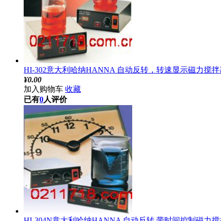
HI-302意大利哈纳HANNA 自动反转，转速显示磁力搅拌器
¥
0.00
加入购物车
收藏
已有
0
人评价
HI-304N意大利哈纳HANNA 自动反转.带时间控制磁力搅拌