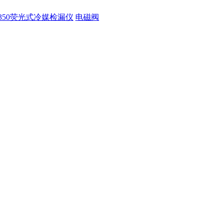
350荧光式冷媒检漏仪
电磁阀