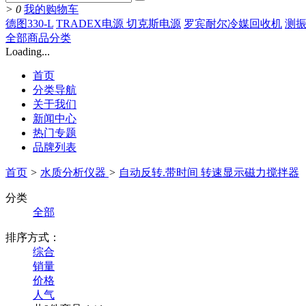
>
0
我的购物车
德图330-L
TRADEX电源 切克斯电源
罗宾耐尔冷媒回收机
测振
全部商品分类
Loading...
首页
分类导航
关于我们
新闻中心
热门专题
品牌列表
首页
>
水质分析仪器
>
自动反转.带时间 转速显示磁力搅拌器
分类
全部
排序方式：
综合
销量
价格
人气