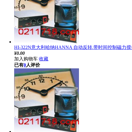
HI-322N意大利哈纳HANNA 自动反转.带时间控制磁力搅拌
¥
0.00
加入购物车
收藏
已有
0
人评价