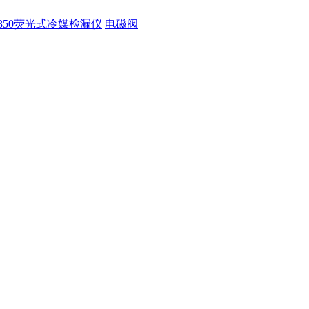
350荧光式冷媒检漏仪
电磁阀