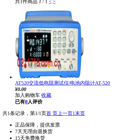
共1件商品
1
/ 1
<
>
AT520交流低电阻测试仪/电池内阻计AT-520
¥
0.00
加入购物车
收藏
已有
0
人评价
共1条记录，第1/1页
首 页
上一页
1
末页
正品保障，提供发票
7天无理由退换货
15天免费换货