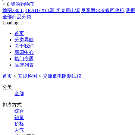
>
0
我的购物车
德图330-L
TRADEX电源 切克斯电源
罗宾耐尔冷媒回收机
测振
全部商品分类
Loading...
首页
分类导航
关于我们
新闻中心
热门专题
品牌列表
首页
>
安规检测
>
交流低电阻测试仪
分类
全部
排序方式：
综合
销量
价格
人气