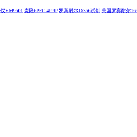
仪VM9501
麦隆6PFC 4P 9P
罗宾耐尔16356试剂
美国罗宾耐尔16