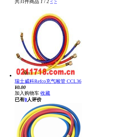
共31件商品
1
/ 2
<
>
瑞士威科Refco充气喉管 CCL36
¥
0.00
加入购物车
收藏
已有
0
人评价