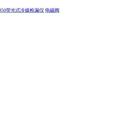
350荧光式冷媒检漏仪
电磁阀