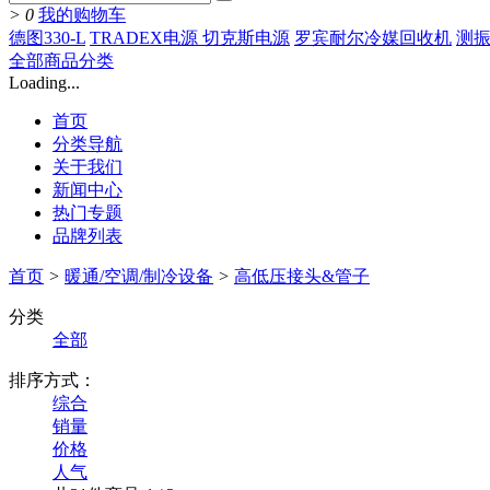
>
0
我的购物车
德图330-L
TRADEX电源 切克斯电源
罗宾耐尔冷媒回收机
测振
全部商品分类
Loading...
首页
分类导航
关于我们
新闻中心
热门专题
品牌列表
首页
>
暖通/空调/制冷设备
>
高低压接头&管子
分类
全部
排序方式：
综合
销量
价格
人气