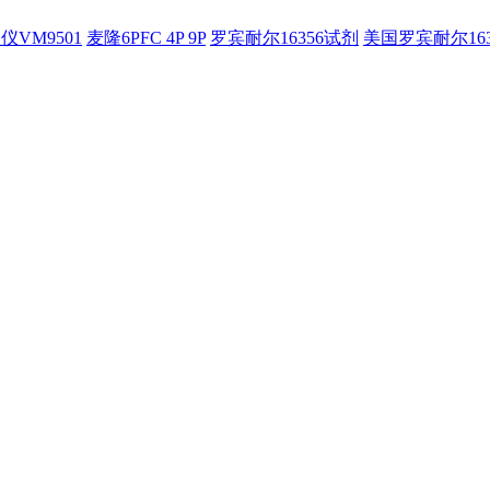
仪VM9501
麦隆6PFC 4P 9P
罗宾耐尔16356试剂
美国罗宾耐尔16