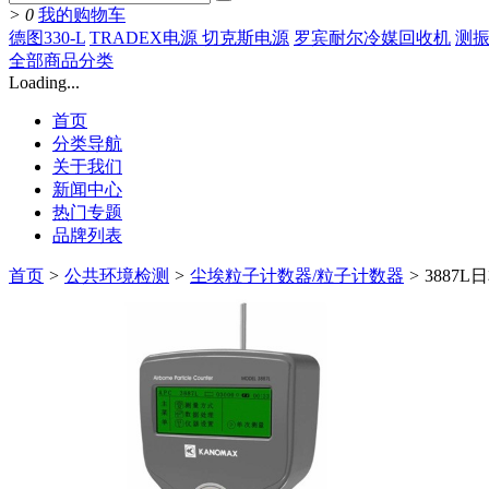
>
0
我的购物车
德图330-L
TRADEX电源 切克斯电源
罗宾耐尔冷媒回收机
测振
全部商品分类
Loading...
首页
分类导航
关于我们
新闻中心
热门专题
品牌列表
首页
>
公共环境检测
>
尘埃粒子计数器/粒子计数器
>
3887