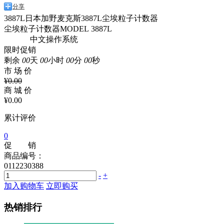
分享
3887L日本加野麦克斯3887L尘埃粒子计数器
尘埃粒子计数器MODEL 3887L
中文操作系统
限时促销
剩余
00
天
00
小时
00
分
00
秒
市 场 价
¥
0.00
商 城 价
¥
0.00
累计评价
0
促 销
商品编号：
0112230388
-
+
加入购物车
立即购买
热销排行