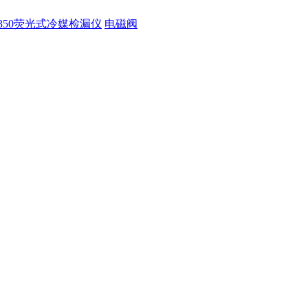
350荧光式冷媒检漏仪
电磁阀