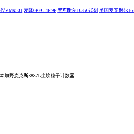
仪VM9501
麦隆6PFC 4P 9P
罗宾耐尔16356试剂
美国罗宾耐尔16
L日本加野麦克斯3887L尘埃粒子计数器