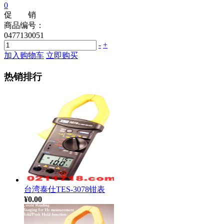
0
促 销
商品编号：
0477130051
-
+
加入购物车
立即购买
热销排行
台湾泰仕TES-3078钳表
¥0.00