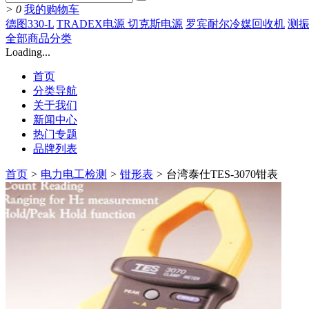
>
0
我的购物车
德图330-L
TRADEX电源 切克斯电源
罗宾耐尔冷媒回收机
测振
全部商品分类
Loading...
首页
分类导航
关于我们
新闻中心
热门专题
品牌列表
首页
>
电力电工检测
>
钳形表
>
台湾泰仕TES-3070钳表