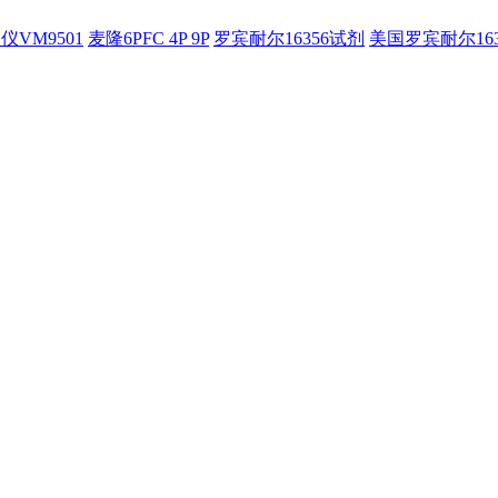
仪VM9501
麦隆6PFC 4P 9P
罗宾耐尔16356试剂
美国罗宾耐尔16