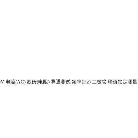
V/ 600V 电流(AC) 欧姆(电阻) 导通测试 频率(Hz) 二极管 峰值锁定测