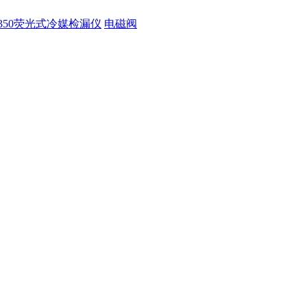
350荧光式冷媒检漏仪
电磁阀