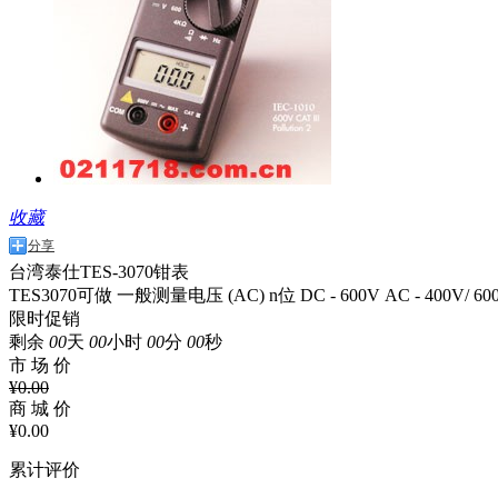
收藏
分享
台湾泰仕TES-3070钳表
TES3070可做 一般测量电压 (AC) n位 DC - 600V AC - 400
限时促销
剩余
00
天
00
小时
00
分
00
秒
市 场 价
¥
0.00
商 城 价
¥
0.00
累计评价