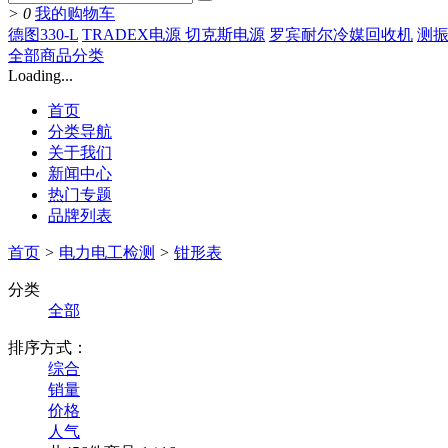
>
0
我的购物车
德图330-L
TRADEX电源 切克斯电源
罗宾耐尔冷媒回收机
测振
全部商品分类
Loading...
首页
分类导航
关于我们
新闻中心
热门专题
品牌列表
首页
>
电力电工检测
>
钳形表
分类
全部
排序方式：
综合
销量
价格
人气