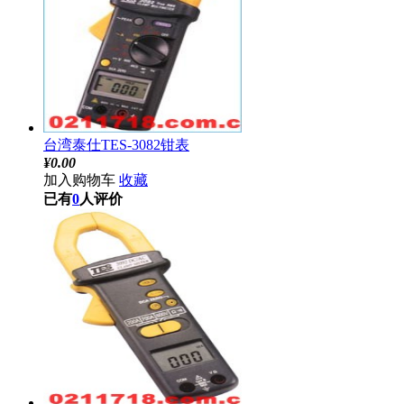
台湾泰仕TES-3082钳表
¥
0.00
加入购物车
收藏
已有
0
人评价