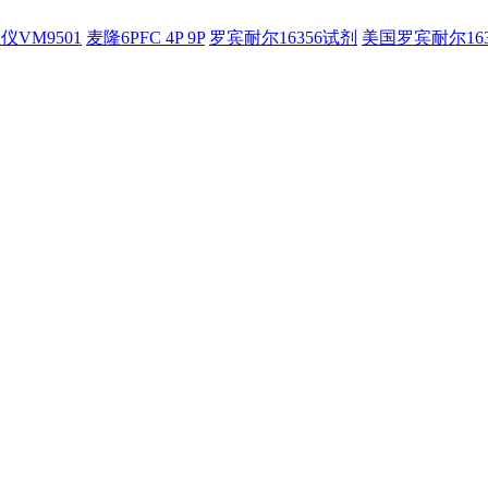
仪VM9501
麦隆6PFC 4P 9P
罗宾耐尔16356试剂
美国罗宾耐尔16