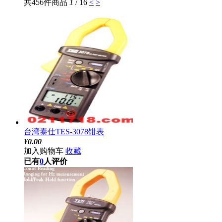
共456件商品
1
/ 16
<
>
台湾泰仕TES-3078钳表
¥
0.00
加入购物车
收藏
已有
0
人评价